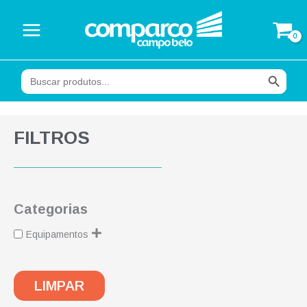
Ir
para
o
conteúdo
Search Button
Search
for:
FILTROS
Categorias
Equipamentos
LIMPAR