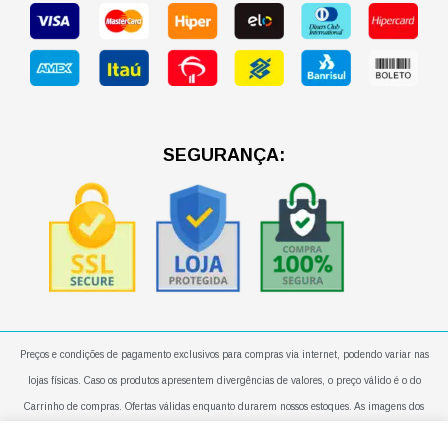
b
a
s
o
g
a
o
r
p
k
a
p
m
SEGURANÇA:
Preços e condições de pagamento exclusivos para compras via internet, podendo variar nas
lojas físicas. Caso os produtos apresentem divergências de valores, o preço válido é o do
Carrinho de compras. Ofertas válidas enquanto durarem nossos estoques. As imagens dos
produtos são meramente ilustrativas. Todos os preços e condições comerciais estão sujeitos a