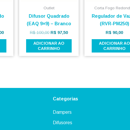
Outlet
Corta Fogo Redon
do
Difusor Quadrado
Regulador de Va
)
(EAQ 9×9) – Branco
(RVR-PM250)
00
R$
100,00
R$
97,50
R$
90,00
ADICIONAR AO
ADICIONAR AO
CARRINHO
CARRINHO
Categorias
Dampers
Difusores