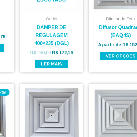
opções
podem
ser
Outlet
Difusor de Teto
escolhidas
DAMPER DE
Difusor Quadra
na
REGULAGEM
(EAQ4S)
,75
página
400×235 (DGL)
A partir de
R$
152
do
R$
250,00
R$
172,16
VER OPÇÕES
produto
LER MAIS
O
preço
rta!
atual
é:
00.
R$ 152,00.