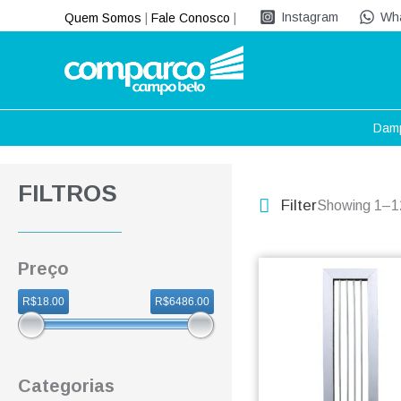
Ir
Instagram
Wh
Quem Somos
|
Fale Conosco
|
para
o
conteúdo
Dam
FILTROS
Filter
Showing 1–12
Preço
R$18.00
R$6486.00
Categorias