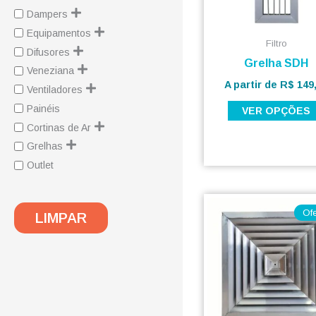
Dampers
Equipamentos
Filtro
Difusores
Grelha SDH
Veneziana
A partir de
R$
149
Ventiladores
Painéis
VER OPÇÕES
Cortinas de Ar
Grelhas
Outlet
O
preço
Ofe
LIMPAR
original
era:
R$ 182,