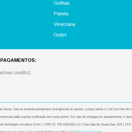
Grelhas
Painéis
Veneziana
Outlet
 PAGAMENTOS:
as físicas. Caso os produtos apresentem divergências de valores, o preço válido é o do Carrinho de
comerciais estão sujeitos a alteração sem aviso prévio. Em caso de entregas em apartamentos, a mes
Belo Ventilação e Acústica Eireli | CNPJ-31.700.450/0001-10 | Rua João de Sousa Dias, 608 | CE