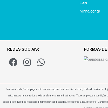
Loja
Minha conta
REDES SOCIAIS:
FORMAS DE
F
I
W
a
n
h
c
s
a
e
t
t
Preços e condições de pagamento exclusivos para compras via internet, podendo variar nas loj
b
a
s
estoques. As imagens dos produtos são meramente ilustrativas. Todos os preços e condições 
o
g
a
condomínio. Não nos responsabilizamos por subir escadas, elevadores, andaimes e etc. Campo 