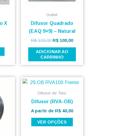
podem
ser
Outlet
escolhidas
o X
Difusor Quadrado
na
(EAQ 9×9) – Natural
página
R$
120,00
R$
100,00
do
ADICIONAR AO
produto
CARRINHO
Este
produto
Difusor de Teto
tem
Difusor (RVA-OB)
várias
A partir de
R$
40,00
variantes.
As
VER OPÇÕES
opções
podem