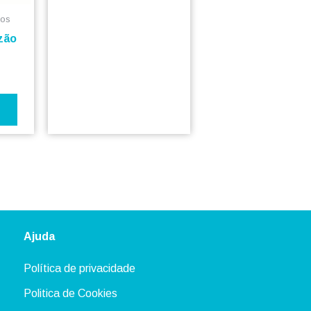
ser
dos
escolhidas
zão
na
página
do
produto
Ajuda
Política de privacidade
Politica de Cookies