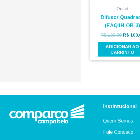
Outlet
Difusor Quadra
(EAQ1H-OB-3
R$
120,00
R$
100,
ADICIONAR AO
CARRINHO
Instintucional
Quem Somos
Fale Conosco