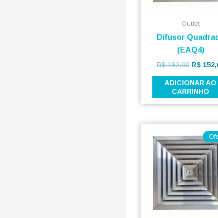
Outlet
Difusor Quadra
(EAQ4)
R$
182,00
R$
152,
ADICIONAR AO
CARRINHO
O
preço
Ofe
original
era:
R$ 120,