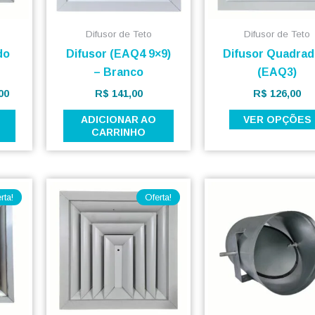
Difusor de Teto
Difusor de Teto
do
Difusor (EAQ4 9×9)
Difusor Quadrad
– Branco
(EAQ3)
00
R$
141,00
R$
126,00
ADICIONAR AO
VER OPÇÕES
CARRINHO
O
O
O
preço
preço
preço
rta!
Oferta!
atual
original
atual
é:
era:
é:
00.
R$ 100,00.
R$ 100,00.
R$ 97,50.