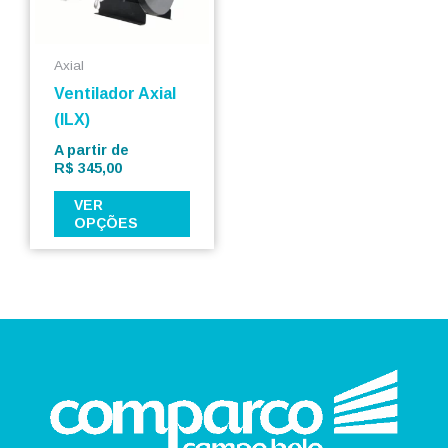
As
opções
podem
Axial
ser
Ventilador Axial
escolhidas
(ILX)
na
A partir de
página
R$
345,00
do
VER
produto
OPÇÕES