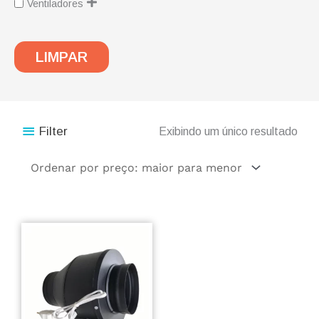
Ventiladores
LIMPAR
Filter
Exibindo um único resultado
Este
produto
tem
várias
variantes.