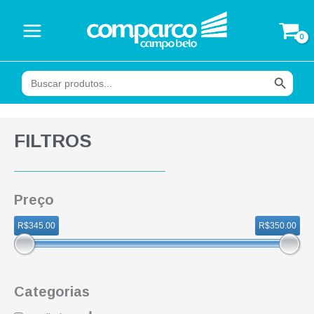
Ir
para
o
conteúdo
Search Button
Search
for:
FILTROS
Preço
R$345.00
R$350.00
Categorias