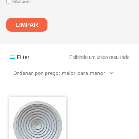
Difusores
LIMPAR
Filter
Exibindo um único resultado
Este
produto
tem
várias
variantes.