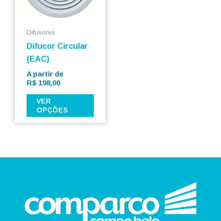
As
opções
podem
Difusores
ser
Difucor Circular
escolhidas
(EAC)
na
A partir de
página
R$
198,00
do
VER
produto
OPÇÕES