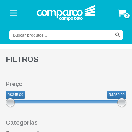
Ir
para
o
conteúdo
Search Button
Search
for:
FILTROS
Preço
R$345.00
R$350.00
Categorias