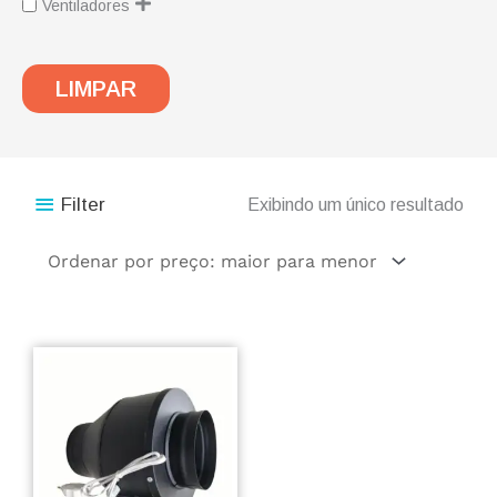
Ventiladores
LIMPAR
Filter
Exibindo um único resultado
Este
produto
tem
várias
variantes.