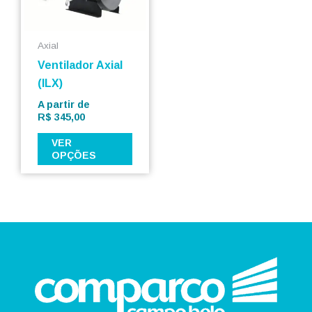
As
opções
podem
Axial
ser
Ventilador Axial
escolhidas
(ILX)
na
A partir de
página
R$
345,00
do
VER
produto
OPÇÕES