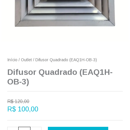
Início
/
Outlet
/ Difusor Quadrado (EAQ1H-OB-3)
Difusor Quadrado (EAQ1H-
OB-3)
O
O
R$
120,00
preço
preço
R$
100,00
original
atual
era:
é:
Difusor
R$ 120,00.
R$ 100,00.