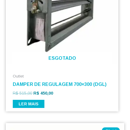
ESGOTADO
Outlet
DAMPER DE REGULAGEM 700×300 (DGL)
R$
515,00
R$
450,00
LER MAIS
O
O