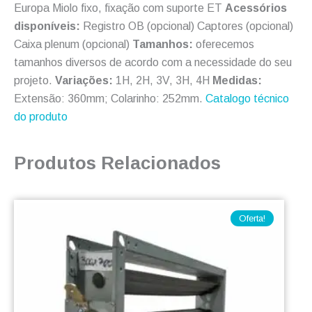
Europa Miolo fixo, fixação com suporte ET
Acessórios
disponíveis:
Registro OB (opcional) Captores (opcional)
Caixa plenum (opcional)
Tamanhos:
oferecemos
tamanhos diversos de acordo com a necessidade do seu
projeto.
Variações:
1H, 2H, 3V, 3H, 4H
Medidas:
Extensão: 360mm; Colarinho: 252mm.
Catalogo técnico
do produto
Produtos Relacionados
O
O
preço
preço
Oferta!
original
atual
era:
é:
R$ 515,00.
R$ 450,00.