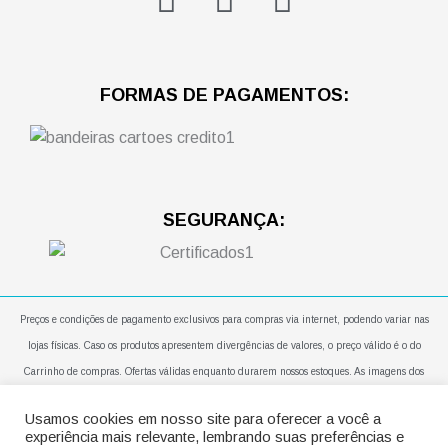
a
n
h
c
s
a
e
t
t
FORMAS DE PAGAMENTOS:
b
a
s
o
g
a
o
r
p
SEGURANÇA:
k
a
p
m
Preços e condições de pagamento exclusivos para compras via internet, podendo variar nas
lojas físicas. Caso os produtos apresentem divergências de valores, o preço válido é o do
Carrinho de compras. Ofertas válidas enquanto durarem nossos estoques. As imagens dos
produtos são meramente ilustrativas. Todos os preços e condições comerciais estão sujeitos a
Usamos cookies em nosso site para oferecer a você a
alteração sem aviso prévio. Em caso de entregas em apartamentos, a mesma será realizada no
experiência mais relevante, lembrando suas preferências e