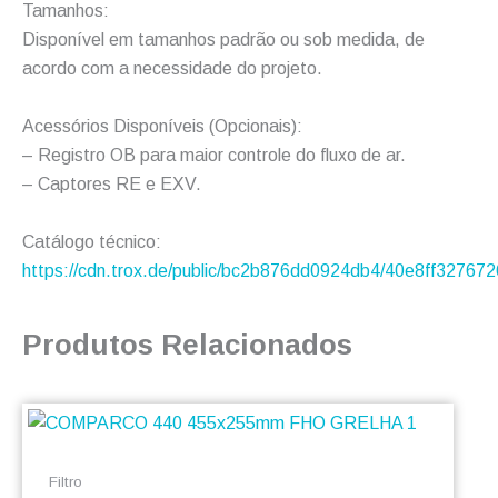
Tamanhos:
Disponível em tamanhos padrão ou sob medida, de
acordo com a necessidade do projeto.
Acessórios Disponíveis (Opcionais):
– Registro OB para maior controle do fluxo de ar.
– Captores RE e EXV.
Catálogo técnico:
https://cdn.trox.de/public/bc2b876dd0924db4/40e8ff3276
Produtos Relacionados
Este
produto
tem
Filtro