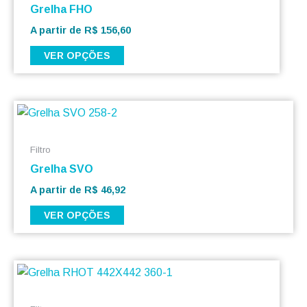
várias
Grelha FHO
variantes.
A partir de
R$
156,60
As
VER OPÇÕES
opções
podem
ser
Este
escolhidas
produto
na
tem
página
Filtro
várias
do
Grelha SVO
variantes.
produto
A partir de
R$
46,92
As
VER OPÇÕES
opções
podem
ser
escolhidas
na
página