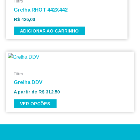
Filtro
do
Grelha RHOT 442X442
produto
R$
426,00
ADICIONAR AO CARRINHO
Este
produto
tem
Filtro
várias
Grelha DDV
variantes.
A partir de
R$
312,50
As
VER OPÇÕES
opções
podem
ser
escolhidas
na