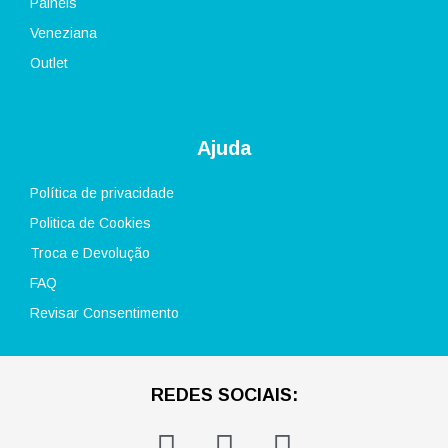
Painéis
Veneziana
Outlet
Ajuda
Política de privacidade
Politica de Cookies
Troca e Devolução
FAQ
Revisar Consentimento
REDES SOCIAIS:
F
I
W