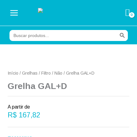
Ir
para
o
conteúdo
Search Button
Search
for:
Início
/
Grelhas
/
Filtro
/
Não
/ Grelha GAL+D
Grelha GAL+D
A partir de
R$
167,82
Grelha