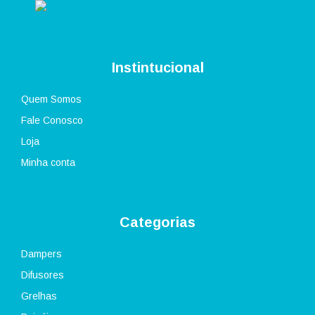
página
do
produto
Instintucional
Quem Somos
Fale Conosco
Loja
Minha conta
Categorias
Dampers
Difusores
Grelhas