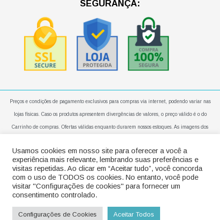
m
SEGURANÇA:
Preços e condições de pagamento exclusivos para compras via internet, podendo variar nas
lojas físicas. Caso os produtos apresentem divergências de valores, o preço válido é o do
Carrinho de compras. Ofertas válidas enquanto durarem nossos estoques. As imagens dos
produtos são meramente ilustrativas. Todos os preços e condições comerciais estão sujeitos a
Usamos cookies em nosso site para oferecer a você a
alteração sem aviso prévio. Em caso de entregas em apartamentos, a mesma será realizada no
experiência mais relevante, lembrando suas preferências e
térreo ou áreas comuns do condomínio. Não nos responsabilizamos por subir escadas,
visitas repetidas. Ao clicar em “Aceitar tudo”, você concorda
com o uso de TODOS os cookies. No entanto, você pode
elevadores, andaimes e etc. Campo Belo Ventilação e Acústica Eireli | CNPJ-
visitar "Configurações de cookies" para fornecer um
31.700.450/0001-10 | Rua João de Sousa Dias, 608 | CEP: 04.618-003 Campo Belo – São
consentimento controlado.
Paulo / SP. Vendas sujeitas à análise e confirmação de dados. Copyright © 2025 Campo Belo |
Configurações de Cookies
Aceitar Todos
TOIN Criativo & Digital