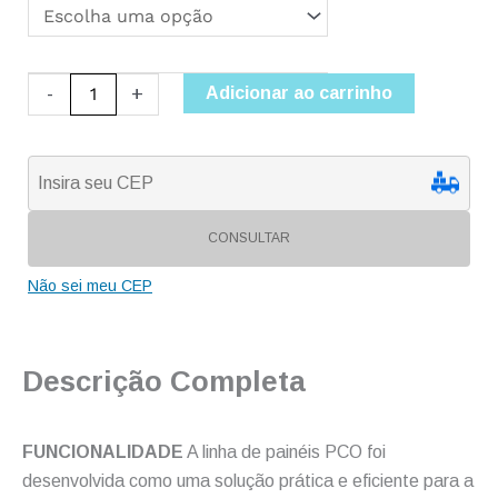
PCO
quantidade
-
+
Adicionar ao carrinho
CONSULTAR
Não sei meu CEP
Descrição Completa
FUNCIONALIDADE
A linha de painéis PCO foi
desenvolvida como uma solução prática e eficiente para a