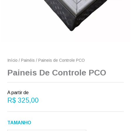
Início
/
Painéis
/ Paineis de Controle PCO
Paineis De Controle PCO
A partir de
R$
325,00
Paineis
TAMANHO
de
Controle