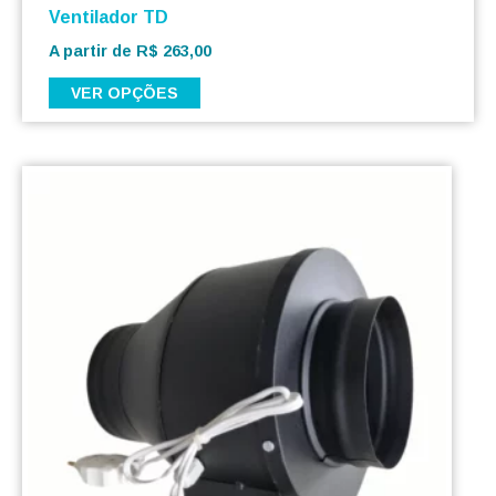
Ventilador TD
A partir de
R$
263,00
VER OPÇÕES
Este
produto
tem
várias
variantes.
As
opções
podem
ser
escolhidas
na
página