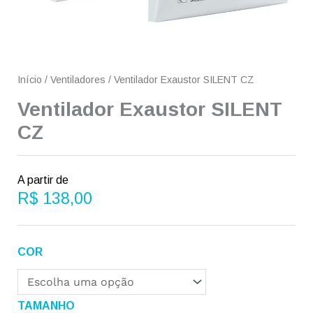
Início
/
Ventiladores
/ Ventilador Exaustor SILENT CZ
Ventilador Exaustor SILENT
CZ
A partir de
R$
138,00
Ventilador
COR
Exaustor
SILENT
CZ
TAMANHO
quantidade