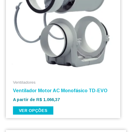
opções
podem
ser
escolhidas
na
página
do
produto
Ventiladores
Ventilador Motor AC Monofásico TD-EVO
A partir de
R$
1.066,37
VER OPÇÕES