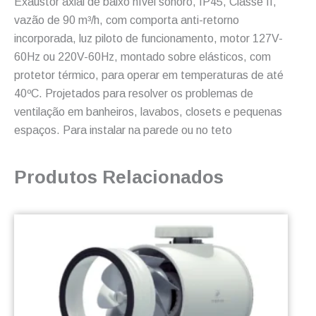
Exaustor axial de baixo nível sonoro, IP45, Classe II,
vazão de 90 m³/h, com comporta anti-retorno
incorporada, luz piloto de funcionamento, motor 127V-
60Hz ou 220V-60Hz, montado sobre elásticos, com
protetor térmico, para operar em temperaturas de até
40ºC. Projetados para resolver os problemas de
ventilação em banheiros, lavabos, closets e pequenas
espaços. Para instalar na parede ou no teto
Produtos Relacionados
Este
produto
tem
várias
variantes.
As