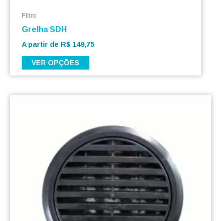
Filtro
Grelha SDH
A partir de
R$
149,75
VER OPÇÕES
Este
produto
tem
várias
variantes.
As
opções
podem
ser
escolhidas