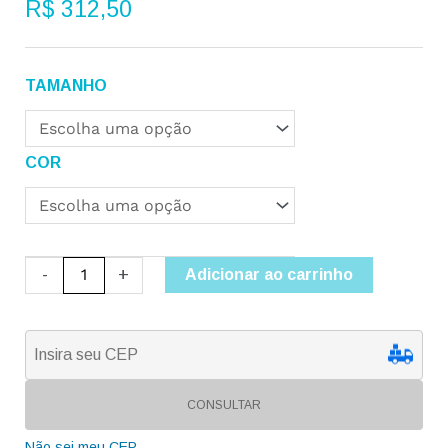
R$
312,50
Grelha
TAMANHO
DDV
quantidade
COR
-
+
Adicionar ao carrinho
CONSULTAR
Não sei meu CEP