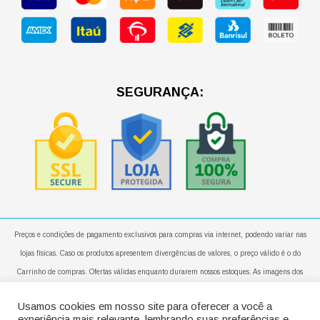
o
g
a
o
r
p
k
a
p
m
SEGURANÇA:
Preços e condições de pagamento exclusivos para compras via internet, podendo variar nas
lojas físicas. Caso os produtos apresentem divergências de valores, o preço válido é o do
Carrinho de compras. Ofertas válidas enquanto durarem nossos estoques. As imagens dos
produtos são meramente ilustrativas. Todos os preços e condições comerciais estão sujeitos a
Usamos cookies em nosso site para oferecer a você a
alteração sem aviso prévio. Em caso de entregas em apartamentos, a mesma será realizada no
experiência mais relevante, lembrando suas preferências e