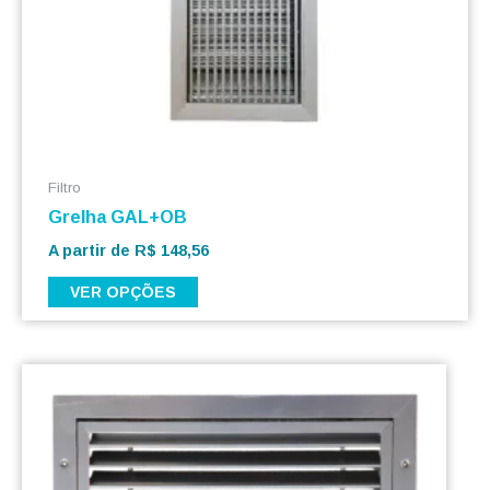
página
do
produto
Filtro
Grelha GAL+OB
A partir de
R$
148,56
VER OPÇÕES