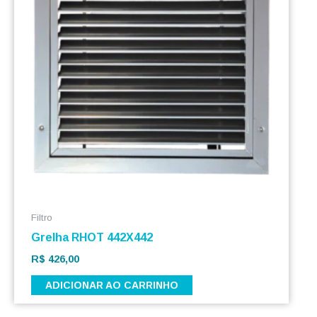
Filtro
Grelha RHOT 442X442
R$
426,00
ADICIONAR AO CARRINHO