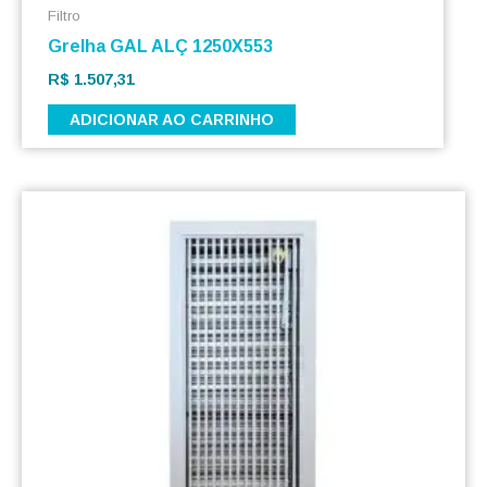
Filtro
Grelha GAL ALÇ 1250X553
R$
1.507,31
ADICIONAR AO CARRINHO
Este
produto
tem
várias
variantes.
As
opções
podem
ser
escolhidas
na