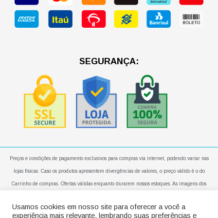
o
g
a
o
r
p
k
a
p
m
SEGURANÇA:
Preços e condições de pagamento exclusivos para compras via internet, podendo variar nas
lojas físicas. Caso os produtos apresentem divergências de valores, o preço válido é o do
Carrinho de compras. Ofertas válidas enquanto durarem nossos estoques. As imagens dos
produtos são meramente ilustrativas. Todos os preços e condições comerciais estão sujeitos a
Usamos cookies em nosso site para oferecer a você a
alteração sem aviso prévio. Em caso de entregas em apartamentos, a mesma será realizada no
experiência mais relevante, lembrando suas preferências e