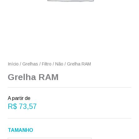
Início
/
Grelhas
/
Filtro
/
Não
/ Grelha RAM
Grelha RAM
A partir de
R$
73,57
Grelha
TAMANHO
RAM
quantidade